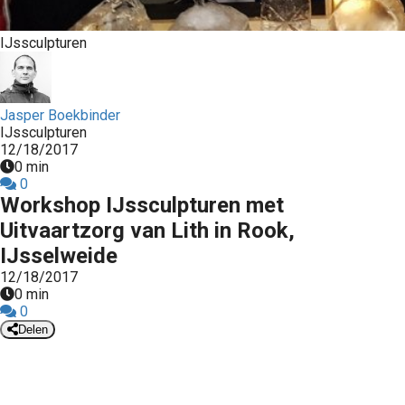
s kan de
e niet
IJssculpturen
oneren.
ieken
Jasper Boekbinder
ische
IJssculpturen
s worden
12/18/2017
kt om
0 min
em
0
Workshop IJssculpturen met
tie te
elen over
Uitvaartzorg van Lith in Rook,
drag van
IJsselweide
zoeker op
12/18/2017
site.
0 min
0
ing
Delen
ingcookies
 gebruikt
oekers te