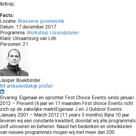
&
nbsp;
 op de
e. Hierdoor
Facts:
 website-
Locatie:
Brasserie ijsselweide
Datum: 17 december 2017
ren
Programma:
Workshop
IJssculpturen
nte
Klant: Uitvaartzorg van Lith
enties
Personen: 21
gebaseerd
 gedrag van
ezoeker.
Jasper Boekbinder
uren
84 artikelen
Bekijk profiel
Ervaring: Eigenaar en oprichter First Choice Events sinds januari
2012 – Present (4 jaar en 11 maanden First choice Events richt
zich op de zakelijke marktEigenaar J en J Outdoor Events
January 2001 – March 2012 (11 years 3 months) Bijna 10 jaar
leveren wij een constante kwaliteit, doordat wij alle programma’s
zelf uitvoeren en beheren. Naast het bedenken en ontwikkelen
van nieuwe programma’s mogen wij met meer dan 200