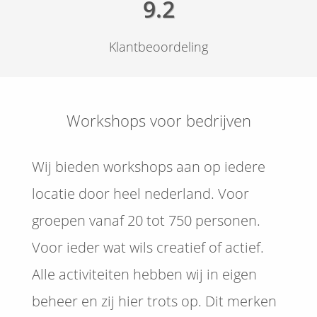
9.2
 op de
e. Hierdoor
Klantbeoordeling
 website-
ren
nte
enties
gebaseerd
Workshops voor bedrijven
 gedrag van
ezoeker.
Wij bieden workshops aan op iedere
locatie door heel nederland. Voor
uren
groepen vanaf 20 tot 750 personen.
Voor ieder wat wils creatief of actief.
Alle activiteiten hebben wij in eigen
beheer en zij hier trots op. Dit merken